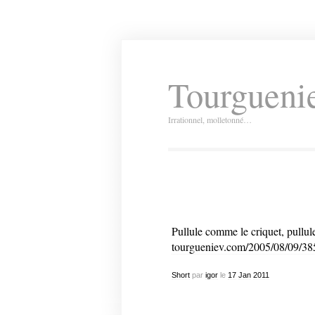
Tourguenie
Irrationnel, molletonné…
Pullule comme le criquet, pullul
tourgueniev.com/2005/08/09/38
Short
par
igor
le
17
Jan
2011