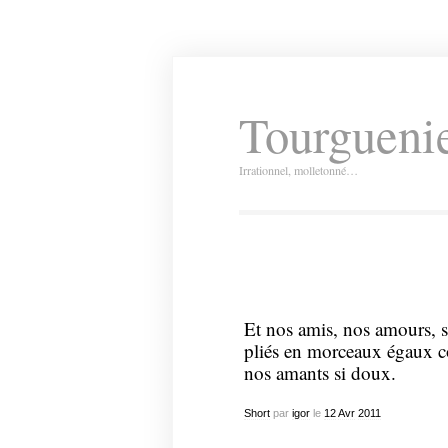
Tourguenie
Irrationnel, molletonné…
Et nos amis, nos amours, s
pliés en morceaux égaux co
nos amants si doux.
Short
par
igor
le
12
Avr
2011