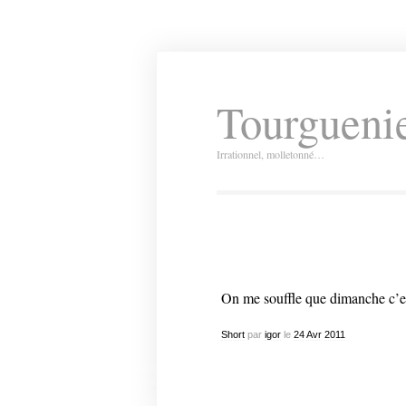
Tourguenie
Irrationnel, molletonné…
On me souffle que dimanche c’e
Short
par
igor
le
24
Avr
2011