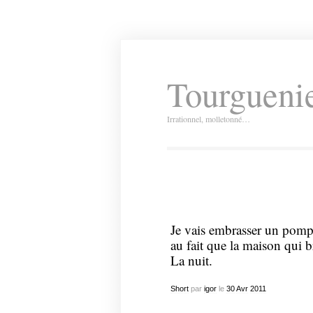
Tourguenie
Irrationnel, molletonné…
Je vais embrasser un pomp
au fait que la maison qui br
La nuit.
Short
par
igor
le
30
Avr
2011