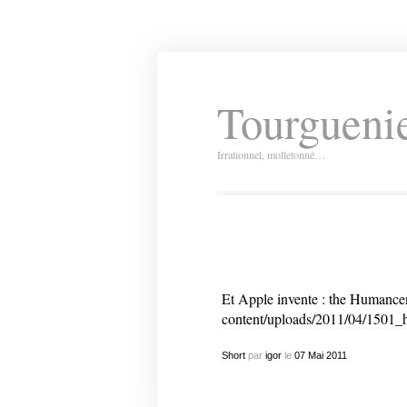
Tourguenie
Irrationnel, molletonné…
Et Apple invente : the Humance
content/uploads/2011/04/1501
Short
par
igor
le
07
Mai
2011