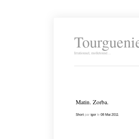
Tourguenie
Irrationnel, molletonné…
Matin. Zorba.
Short
par
igor
le
08
Mai
2011