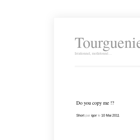
Tourguenie
Irrationnel, molletonné…
Do you copy me !?
Short
par
igor
le
10
Mai
2011