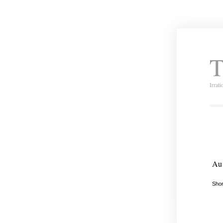
T
Irrat
Au
Shor