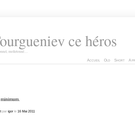
ourgueniev ce héros
ionnel, molletonné…
Accueil
Old
Short
A p
 minimum.
t
par
igor
le
16
Mai
2011