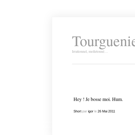
Tourguenie
Irrationnel, molletonné…
Hey ! Je bosse moi. Hum.
Short
par
igor
le
26
Mai
2011