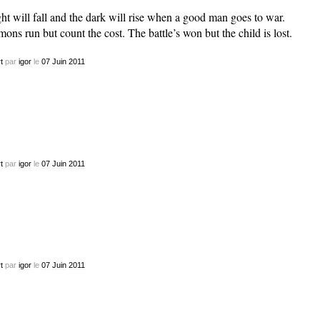
ht will fall and the dark will rise when a good man goes to war.
ons run but count the cost. The battle’s won but the child is lost.
t
par
igor
le
07
Juin
2011
t
par
igor
le
07
Juin
2011
t
par
igor
le
07
Juin
2011