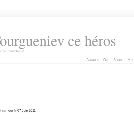
ourgueniev ce héros
ionnel, molletonné…
Accueil
Old
Short
A p
t
par
igor
le
07
Juin
2011