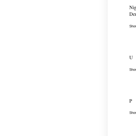
Nig
Dem
Shor
U
Shor
P
Shor