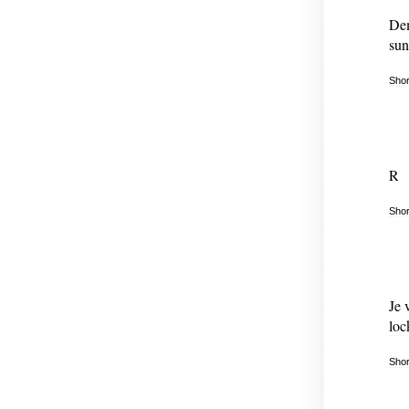
Dem
sun
Shor
R
Shor
Je 
loc
Shor