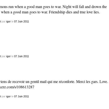
ons run when a good man goes to war. Night will fall and drown the
 when a good man goes to war. Friendship dies and true love lies.
t
par
igor
le
07
Juin
2011
t
par
igor
le
07
Juin
2011
viens de recevoir un gentil mail qui me réconforte. Merci les gars. Love.
kerz.com/s/108613287
t
par
igor
le
07
Juin
2011