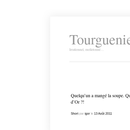
Tourguenie
Irrationnel, molletonné…
Quelqu’un a mangé la soupe. Qu
d’Or ?!
Short
par
igor
le
13
Août
2011