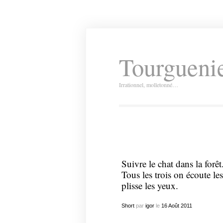
Tourguenie
Irrationnel, molletonné…
Suivre le chat dans la forê
Tous les trois on écoute le
plisse les yeux.
Short
par
igor
le
16
Août
2011