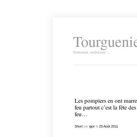
Tourguenie
Irrationnel, molletonné…
Les pompiers en ont marre c
feu partout c’est la fête des
feu…
Short
par
igor
le
25
Août
2011