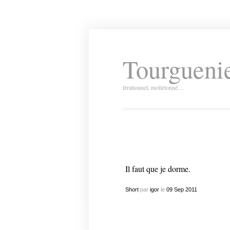
Tourguenie
Irrationnel, molletonné…
Il faut que je dorme.
Short
par
igor
le
09
Sep
2011