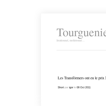
Tourguenie
Irrationnel, molletonné…
Les Transförmers ont eu le prix 
Short
par
igor
le
08
Oct
2011