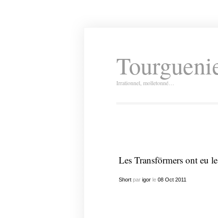
Tourguenie
Irrationnel, molletonné…
Les Transförmers ont eu le
Short
par
igor
le
08
Oct
2011