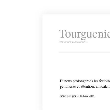
Tourguenie
Irrationnel, molletonné…
Et nous prolongerons les festivit
gentillesse et attention, amicalem
Short
par
igor
le
14
Nov
2011