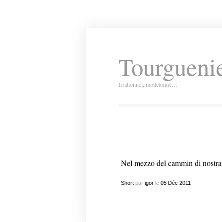
Tourguenie
Irrationnel, molletonné…
Nel mezzo del cammin di nostra 
Short
par
igor
le
05
Déc
2011