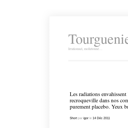
Tourguenie
Irrationnel, molletonné…
Les radiations envahissent
recroqueville dans nos co
purement placebo. Yeux br
Short
par
igor
le
14
Déc
2011