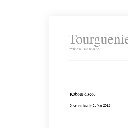
Tourguenie
Irrationnel, molletonné…
Kaboul disco.
Short
par
igor
le
31
Mar
2012