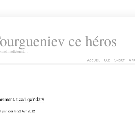
ourgueniev ce héros
ionnel, molletonné…
Accueil
Old
Short
A p
arement.
t.co/LqeYd2r9
t
par
igor
le
22
Avr
2012