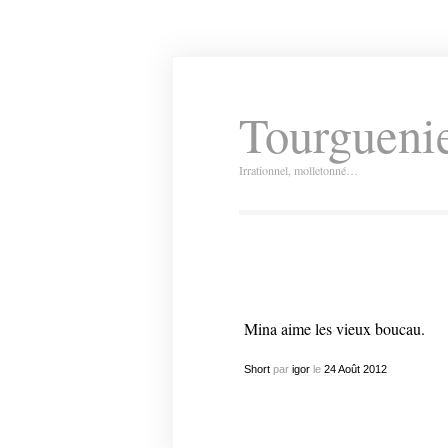
Tourguenie
Irrationnel, molletonné…
Mina aime les vieux boucau.
Short
par
igor
le
24
Août
2012