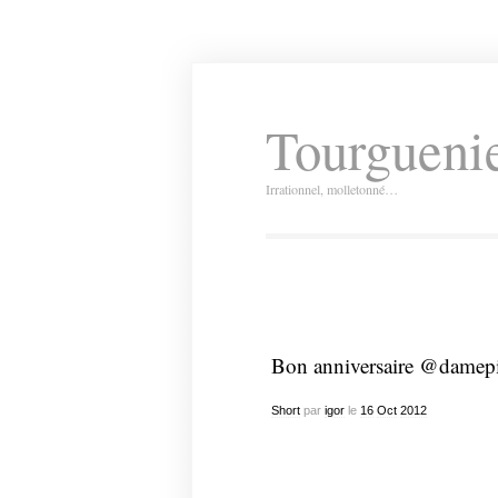
Tourguenie
Irrationnel, molletonné…
Bon anniversaire @damepi
Short
par
igor
le
16
Oct
2012