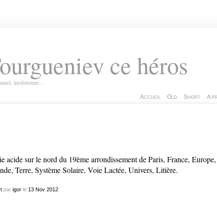
ourgueniev ce héros
ionnel, molletonné…
Accueil
Old
Short
A p
ie acide sur le nord du 19ème arrondissement de Paris, France, Europe,
de, Terre, Système Solaire, Voie Lactée, Univers, Litière.
t
par
igor
le
13
Nov
2012