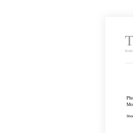
T
Irrat
Plu
Mon
Shor