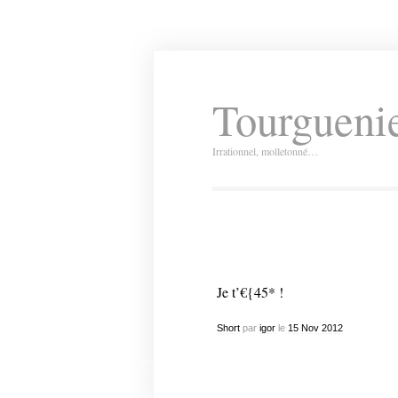
Tourguenie
Irrationnel, molletonné…
Je t’€{45* !
Short
par
igor
le
15
Nov
2012