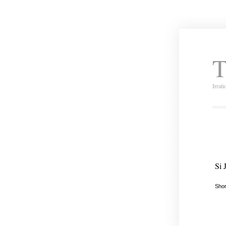
T
Irrat
Si 
Shor