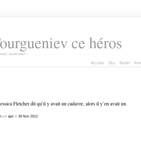
ourgueniev ce héros
ionnel, molletonné…
Accueil
Old
Short
A p
Jessica Fletcher dit qu’il y avait un cadavre, alors il y’en avait un.
t
par
igor
le
30
Nov
2012