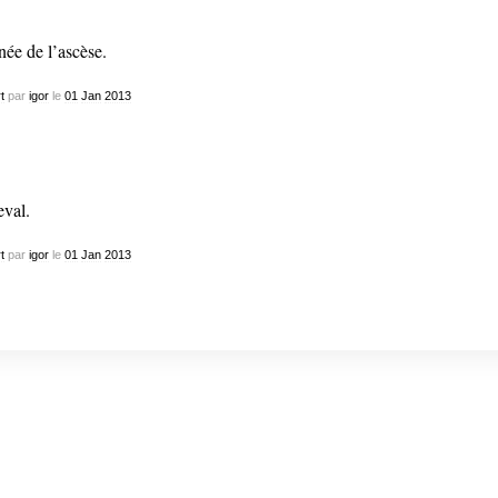
ée de l’ascèse.
t
par
igor
le
01
Jan
2013
val.
t
par
igor
le
01
Jan
2013