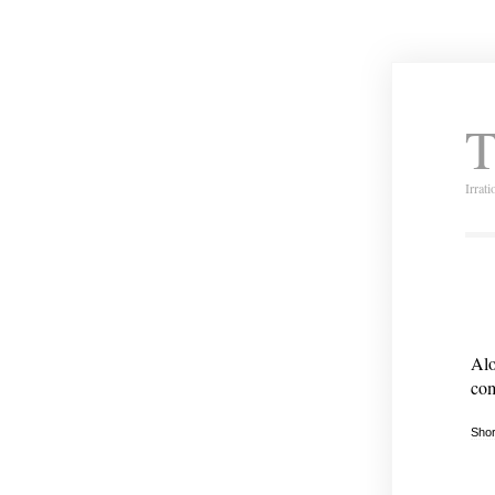
T
Irrat
Alo
com
Shor