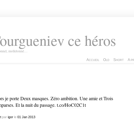
ourgueniev ce héros
ionnel, molletonné…
Accueil
Old
Short
A p
rs je porte Deux masques. Zéro ambition. Une amie et Trois
parses. Et la nuit du passage.
t.co/HoC02C1t
t
par
igor
le
01
Jan
2013