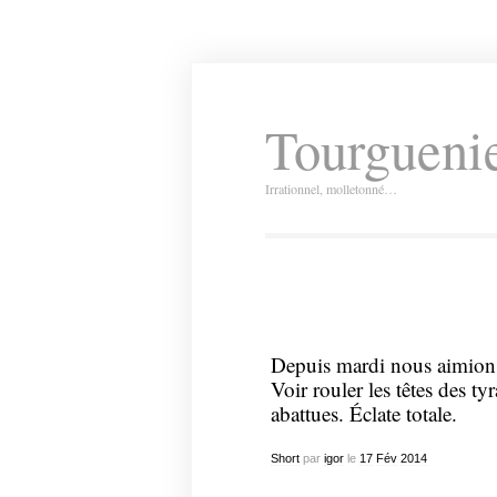
Tourguenie
Irrationnel, molletonné…
Depuis mardi nous aimions 
Voir rouler les têtes des ty
abattues. Éclate totale.
Short
par
igor
le
17
Fév
2014