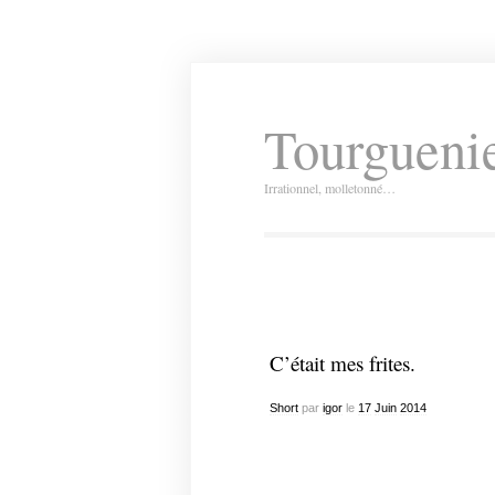
Tourguenie
Irrationnel, molletonné…
C’était mes frites.
Short
par
igor
le
17
Juin
2014