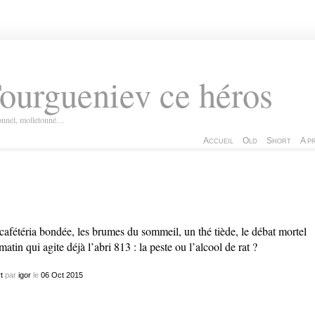
ourgueniev ce héros
ionnel, molletonné…
Accueil
Old
Short
A p
cafétéria bondée, les brumes du sommeil, un thé tiède, le débat mortel
matin qui agite déjà l’abri 813 : la peste ou l’alcool de rat ?
t
par
igor
le
06
Oct
2015