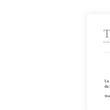
T
Irrat
La 
du 
Shor