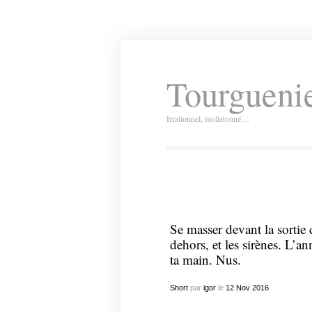
Tourguenie
Irrationnel, molletonné…
Se masser devant la sortie 
dehors, et les sirènes. L’a
ta main. Nus.
Short
par
igor
le
12
Nov
2016