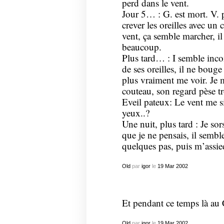
perd dans le vent.
Jour 5… : G. est mort. V. p
crever les oreilles avec un
vent, ça semble marcher, il
beaucoup.
Plus tard… : I semble incon
de ses oreilles, il ne boug
plus vraiment me voir. Je me
couteau, son regard pèse t
Eveil pateux: Le vent me si
yeux..?
Une nuit, plus tard : Je sor
que je ne pensais, il sembl
quelques pas, puis m’assie
Old
par
igor
le
19
Mar
2002
Et pendant ce temps là au
Old
par
igor
le
19
Mar
2002