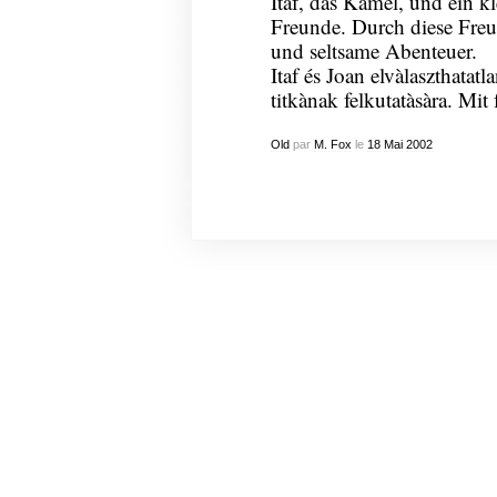
Itaf, das Kamel, und ein k
Freunde. Durch diese Freu
und seltsame Abenteuer.
Itaf és Joan elvàlaszthatat
titkànak felkutatàsàra. Mit 
Old
par
M. Fox
le
18
Mai
2002