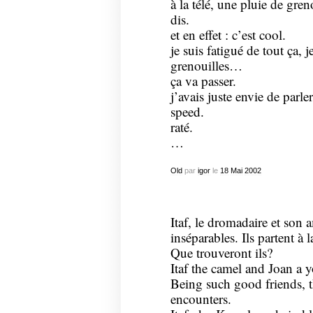
à la télé, une pluie de gren
dis.
et en effet : c’est cool.
je suis fatigué de tout ça, j
grenouilles…
ça va passer.
j’avais juste envie de parle
speed.
raté.
…
Old
par
igor
le
18
Mai
2002
Itaf, le dromadaire et son 
inséparables. Ils partent à 
Que trouveront ils?
Itaf the camel and Joan a 
Being such good friends, t
encounters.