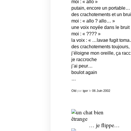
moi : « allo »
putain, encore un portable…
des crachotements et un brui
moi : « allo ? allo… »
une voix noyée dans le bruit
moi : « ???? »
la voix : « …lavae fugit tom
des crachotements toujours, 
j’éloigne mon oreille, ça rac
je raccroche
j’ai peur…
boulot again
…
Old
par
igor
le
06
Juin
2002
… je flippe
…