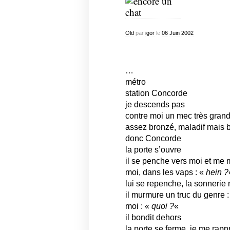
Old
par
igor
le
06
Juin
2002
…
métro
station Concorde
je descends pas
contre moi un mec très grand
assez bronzé, maladif mais 
donc Concorde
la porte s’ouvre
il se penche vers moi et me m
moi, dans les vaps : «
hein ?
lui se repenche, la sonnerie r
il murmure un truc du genre 
moi : «
quoi ?
«
il bondit dehors
la porte se ferme, je me rapp