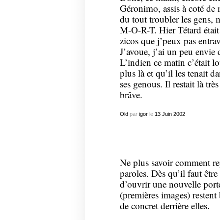
Géronimo, assis à coté de 
du tout troubler les gens, m
M-O-R-T. Hier
Tétard
était
zicos que j’peux pas entrav
J’avoue, j’ai un peu envie
L’indien ce matin c’était l
plus là et qu’il les tenait 
ses genous. Il restait là trè
brâve.
Old
par
igor
le
13
Juin
2002
Ne plus savoir comment rep
paroles. Dès qu’il faut être
d’ouvrir une nouvelle porte
(premières images) restent 
de concret derrière elles.