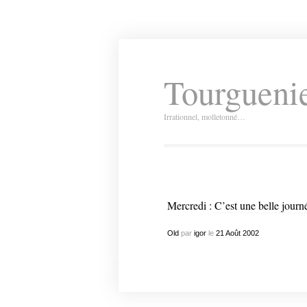
Tourguenie
Irrationnel, molletonné…
Mercredi :
C’est une belle journ
Old
par
igor
le
21
Août
2002