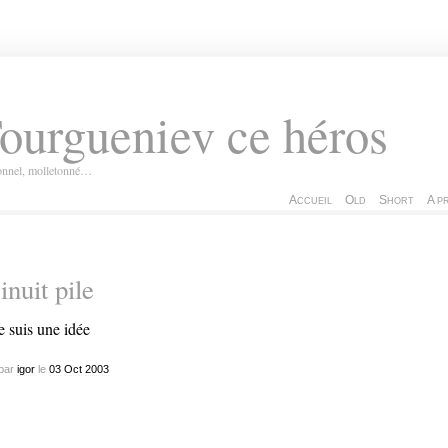
ourgueniev ce héros
ionnel, molletonné…
Accueil
Old
Short
A p
nuit pile
par
igor
le
03
Oct
2003