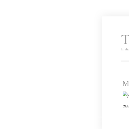
T
Irrat
Mi
Old