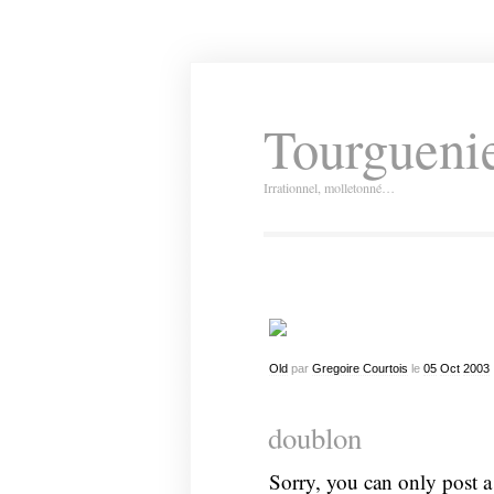
Tourguenie
Irrationnel, molletonné…
Old
par
Gregoire Courtois
le
05
Oct
2003
doublon
Sorry, you can only post