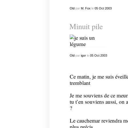
Old
par
M. Fox
le
05
Oct
2003
Minuit pile
Old
par
igor
le
05
Oct
2003
Ce matin, je me suis éveill
tremblant
Je me souviens de ce meurt
tu t’en souviens aussi, on 
?
Le cauchemar reviendra me 
plus précis