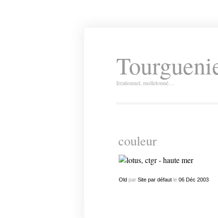
Tourguenie
Irrationnel, molletonné…
couleur
Old
par
Site par défaut
le
06
Déc
2003