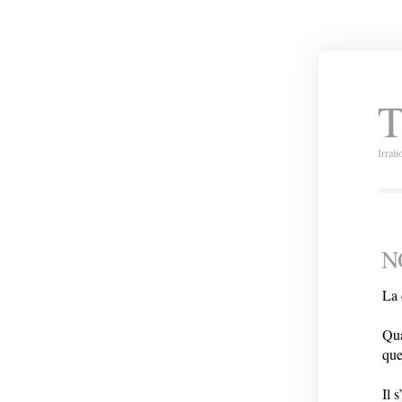
T
Irrat
N
La 
Qua
que
Il 