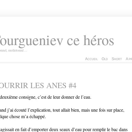
ourgueniev ce héros
ionnel, molletonné…
Accueil
Old
Short
A p
OURRIR LES ANES #4
deuxième consigne, c’est de leur donner de l’eau.
nd j’ai écouté l’explication, tout allait bien, mais une fois sur place,
lque chose m’a échappé.
s’agissait en fait d’emporter deux seaux d’eau pour remplir le bac dans