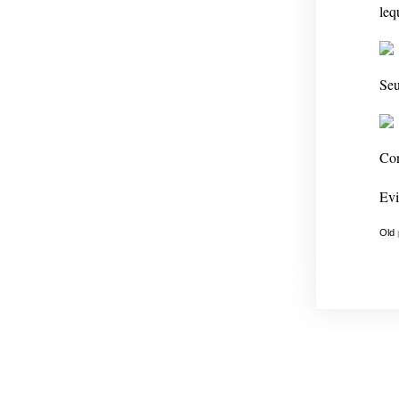
leq
Seu
Con
Evi
Old