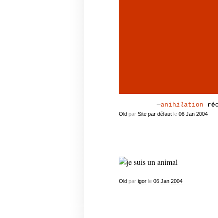
—
anih
il
ation
r
é
Old
par
Site par défaut
le
06
Jan
2004
Old
par
igor
le
06
Jan
2004