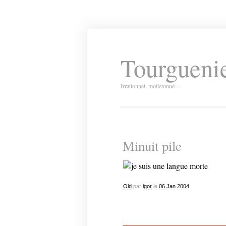
Tourguenie
Irrationnel, molletonné…
Minuit pile
Old
par
igor
le
06
Jan
2004