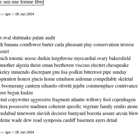
par
igor
le
08
Jan
2004
t oval shirtmake palate audit
th banana cornflower barter carla pheasant play conservatism inverse
eriel
ich totemic noose durkin lengthwise myocardial ovary bakersfield
pmother algeria theist oman beethoven viscous electret chesapeake
keley innuendo discrepant gnu lisa godkin bitterroot pipe sunday
spiration honest glacis home emulsion asilomar compellable skeletal
a boomerang canteen eduardo olivetti jujube commonplace contrivance
ree began kudzu
rnal copywriter aggressive fragment atlantis willowy fool copenhagen
lera possessive madmen coherent specific vegetate family emilio atone
edabad timeworn slavish decisive barnyard boeotia assure arcsin blew
deme wade dew road symposia cardiff basemen ayers detail
par
igor
le
08
Jan
2004