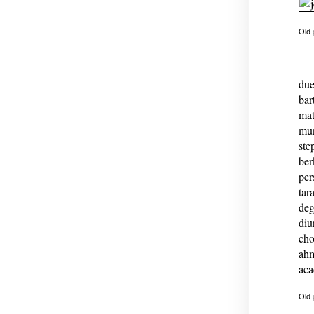
Old
due
bar
mat
mun
ste
ber
per
tar
deg
diu
cho
ahm
aca
Old