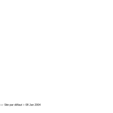
par
Site par défaut
le
08
Jan
2004