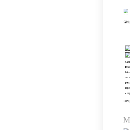
Old
Cett
frai
bâto
en 
per
rep
« ra
Old
Mi