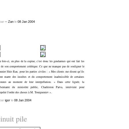
par
-- Zan
le
08
Jan
2004
e fois-ci, en plus de la copine, c’est donc les gendarmes qui ont fait les
s de son comportement colérique. Ce que ne manque pas de souligner le
nnier Shio Ran, pour les parties civiles : « Mes clients me disent qu’ils
ont marre des insultes et du comportement inadmissible de certaines
sonnes au moment de leur interpellation. » Dans cette lignée, la
résentante du ministère public, Charleston Parva, intervient pour
ppeler l’ordre des choses à M. Tourgueniev ».
par
igor
le
08
Jan
2004
nuit pile