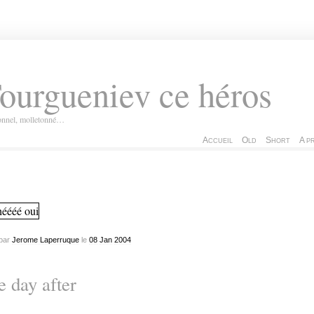
ourgueniev ce héros
ionnel, molletonné…
Accueil
Old
Short
A p
par
Jerome Laperruque
le
08
Jan
2004
e day after