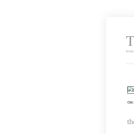
T
Irrat
Old
th