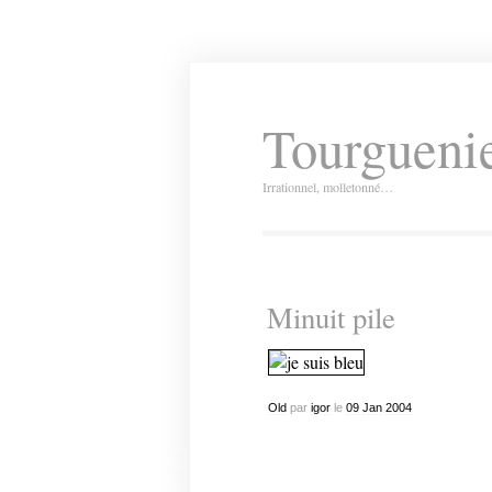
Tourguenie
Irrationnel, molletonné…
Minuit pile
Old
par
igor
le
09
Jan
2004