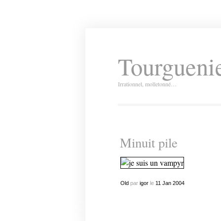
Tourguenie
Irrationnel, molletonné…
Minuit pile
Old
par
igor
le
11
Jan
2004