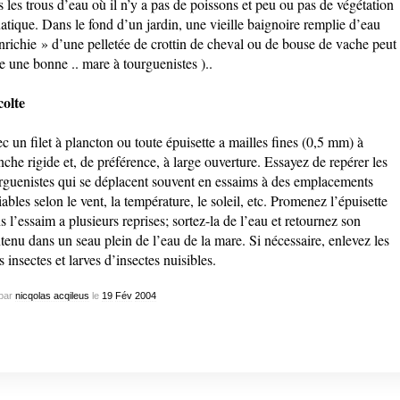
s les trous d’eau où il n’y a pas de poissons et peu ou pas de végétation
atique. Dans le fond d’un jardin, une vieille baignoire remplie d’eau
nrichie » d’une pelletée de crottin de cheval ou de bouse de vache peut
re une bonne .. mare à tourguenistes )..
olte
c un filet à plancton ou toute épuisette a mailles fines (0,5 mm) à
che rigide et, de préférence, à large ouverture. Essayez de repérer les
rguenistes qui se déplacent souvent en essaims à des emplacements
iables selon le vent, la température, le soleil, etc. Promenez l’épuisette
s l’essaim a plusieurs reprises; sortez-la de l’eau et retournez son
tenu dans un seau plein de l’eau de la mare. Si nécessaire, enlevez les
s insectes et larves d’insectes nuisibles.
par
nicqolas acqileus
le
19
Fév
2004