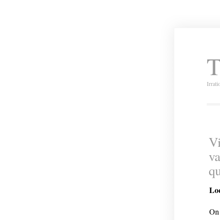
T
Irrat
Vi
va
qu
Loc
On 