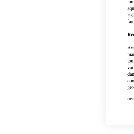
tou
aqu
« e
fai
Réc
Ave
man
tou
var
dan
con
gro
Old