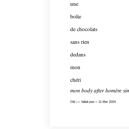
une
boîte
de chocolats
sans rien
dedans
mon
chéri
mon body after homère si
Old
par
fallait pas
le
11
Mar
2004