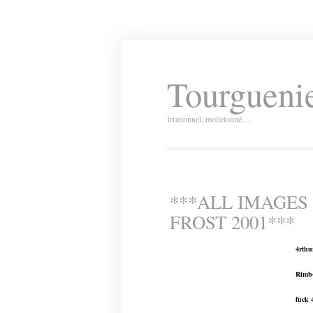
Tourguenie
Irrationnel, molletonné…
***ALL IMAGES
FROST 2001***
4rthu
Rimb
fuck 4