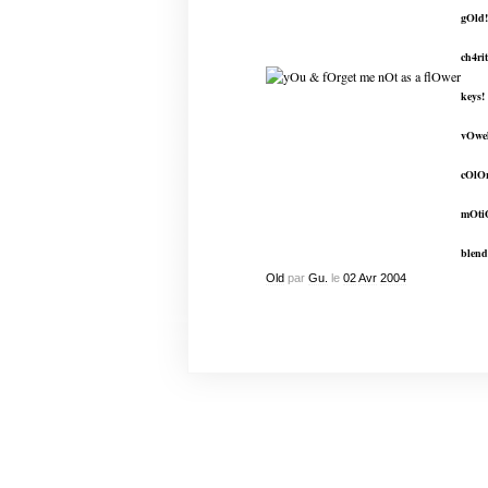
gOld!
ch4rit
keys!
vOwe
cOlO
mOti
blend
Old
par
Gu.
le
02
Avr
2004