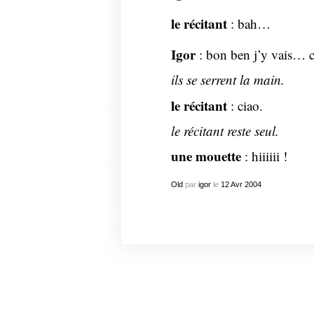
le récitant
: bah…
Igor
: bon ben j’y vais… c
ils se serrent la main.
le récitant
: ciao.
le récitant reste seul.
une mouette
: hiiiiii !
Old
par
igor
le
12
Avr
2004