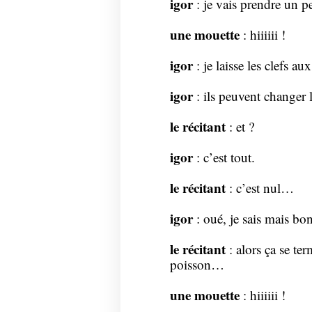
igor
: je vais prendre un pe
une mouette
: hiiiiii !
igor
: je laisse les clefs au
igor
: ils peuvent changer 
le récitant
: et ?
igor
: c’est tout.
le récitant
: c’est nul…
igor
: oué, je sais mais b
le récitant
: alors ça se t
poisson…
une mouette
: hiiiiii !