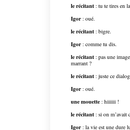
le récitant
: tu te tires en 
Igor
: oué.
le récitant
: bigre.
Igor
: comme tu dis.
le récitant
: pas une image
marrant ?
le récitant
: juste ce dialo
Igor
: oué.
une mouette
: hiiiiii !
le récitant
: si on m’avait 
Igor
: la vie est une dure lu