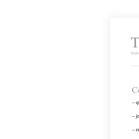
T
Irrat
Co
– q
– j
– e