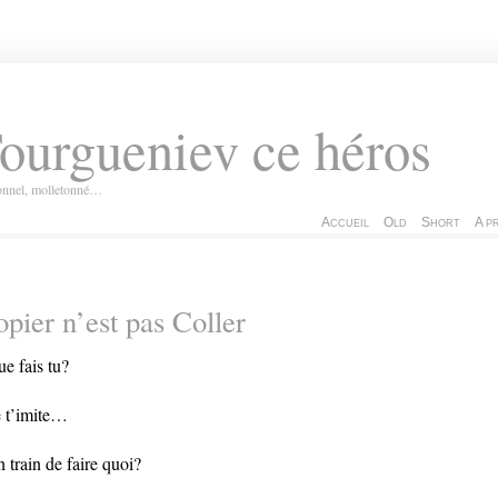
ourgueniev ce héros
ionnel, molletonné…
Accueil
Old
Short
A p
pier n’est pas Coller
ue fais tu?
e t’imite…
n train de faire quoi?