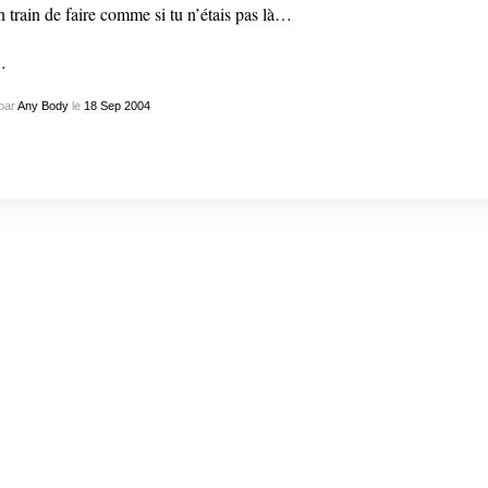
n train de faire comme si tu n’étais
pas là…
…
par
Any Body
le
18
Sep
2004