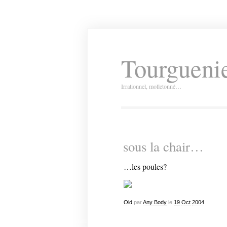
Tourguenie
Irrationnel, molletonné…
sous la chair…
…les poules?
Old
par
Any Body
le
19
Oct
2004